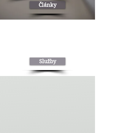
Články
Viac ako 25 rokov skúseností
Služby