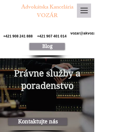
Advokátska Kancelária
VOZÁR
vozar@akvozar.sk
+421 908 241 888
+421 907 401 014
Blog
Právne služby a
poradenstvo
Kontaktujte nás