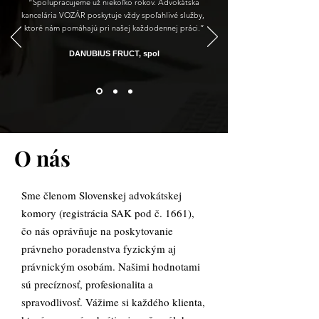
“Spolupracujeme už niekoľko rokov. Advokátska
kancelária VOZÁR poskytuje vždy spoľahlivé služby,
ktoré nám pomáhajú pri našej každodennej práci
.
”
DANUBIUS FRUCT, spol
O nás
Sme členom Slovenskej advokátskej
komory (registrácia SAK pod č. 1661),
čo nás oprávňuje na poskytovanie
právneho poradenstva fyzickým aj
právnickým osobám. Našimi hodnotami
sú precíznosť, profesionalita a
spravodlivosť. Vážime si každého klienta,