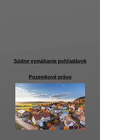
Súdne vymáhanie pohľadávok
Pozemkové právo