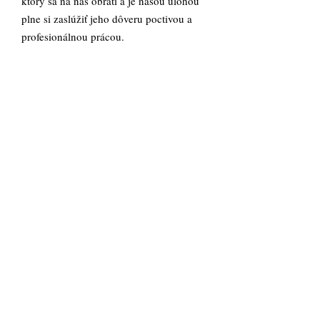
ktorý sa na nás obráti a je našou úlohou
plne si zaslúžiť jeho dôveru poctivou a
profesionálnou prácou.
Konzultácia zadarmo
Na našom prvom stretnutí s Vami si
vypočujeme Váš problém alebo
požiadavku na nás. Následne Vám